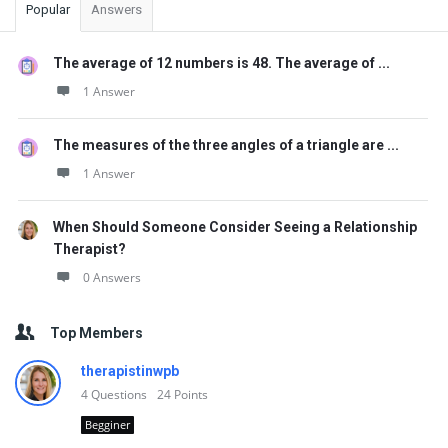
Popular
Answers
The average of 12 numbers is 48. The average of ...
1 Answer
The measures of the three angles of a triangle are ...
1 Answer
When Should Someone Consider Seeing a Relationship
Therapist?
0 Answers
Top Members
therapistinwpb
4
Questions
24
Points
Begginer